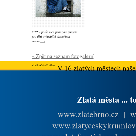
MPSV pošle více peněz na zařízení
pro děti vyžadující okamžitou
pomoc
...>
« Zpět na seznam fotogalerií
Zlatá města © 2026
V 16 zlatých městech našeh
Zlatá města ... t
www.zlatebrno.cz
|
w
www.zlatyceskykrumlov