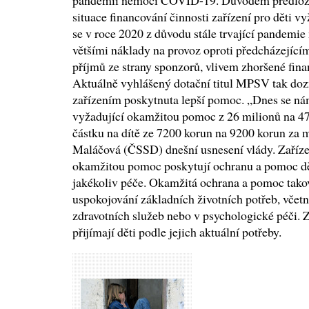
pandemií nemoci COVID-19. Důvodem předložení
situace financování činnosti zařízení pro děti 
se v roce 2020 z důvodu stále trvající pandem
většími náklady na provoz oproti předcházející
příjmů ze strany sponzorů, vlivem zhoršené fina
Aktuálně vyhlášený dotační titul MPSV tak doz
zařízením poskytnuta lepší pomoc. „Dnes se nám
vyžadující okamžitou pomoc z 26 milionů na 47
částku na dítě ze 7200 korun na 9200 korun za m
Maláčová (ČSSD) dnešní usnesení vlády. Zařízen
okamžitou pomoc poskytují ochranu a pomoc dět
jakékoliv péče. Okamžitá ochrana a pomoc tak
uspokojování základních životních potřeb, včetně
zdravotních služeb nebo v psychologické péči. Za
přijímají děti podle jejich aktuální potřeby.