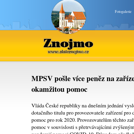
Fotogalerie
Znojmo
www.zlateznojmo.cz
MPSV pošle více peněz na zaříze
okamžitou pomoc
Vláda České republiky na dnešním jednání vyslo
dotačního titulu pro provozovatele zařízení pro
pomoc pro rok 2020. Provozovatelům těchto zaří
pomoc v souvislosti s přetrvávajícími zvýšenými