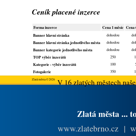
Ceník placené inzerce
Forma inzerce
Cena 1 měsíc
Cena 
Banner hlavní stránka
dohodou
do
Banner hlavní stránka jednotlivého města
dohodou
do
Banner kategorie jednotlivého města
dohodou
do
TOP výběr inzerátů
250
1
Kategorie - výběr inzerátů
100
Fotogalerie
350
1
Zlatá města © 2026
V 16 zlatých městech našeh
Zlatá města ... t
www.zlatebrno.cz
|
w