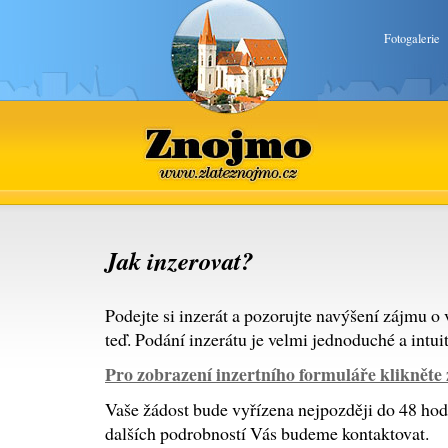
Fotogalerie
Znojmo
www.zlateznojmo.cz
Jak inzerovat?
Podejte si inzerát a pozorujte navýšení zájmu o 
teď. Podání inzerátu je velmi jednoduché a intuit
Pro zobrazení inzertního formuláře klikněte 
Vaše žádost bude vyřízena nejpozději do 48 hodi
dalších podrobností Vás budeme kontaktovat.