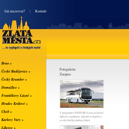
|
Jak inzerovat?
|
Kontakt
Zlatá města
... to nejlepší z
českých měst
Brno »
Fotogalerie
České Budějovice »
Znojmo
Český Krumlov »
Domažlice »
Františkovy Lázně »
Hradec Králové »
Cheb »
V programu COVID-BUS jsou již první
žádosti o podporu, zájezdoví dopravci
Karlovy Vary »
se ode dneška mohou hlásit
Liberec »