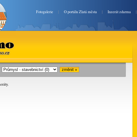
Fotogalerie
|
O portálu Zlatá města
|
Inzerát zdarma
mo.cz
i:
eráty.