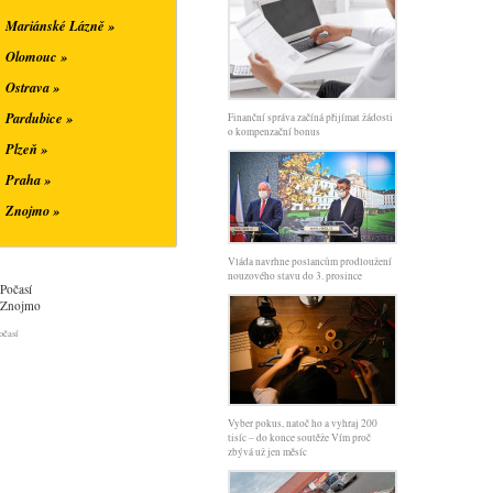
Mariánské Lázně »
Olomouc »
Ostrava »
Pardubice »
Finanční správa začíná přijímat žádosti
o kompenzační bonus
Plzeň »
Praha »
Znojmo »
Vláda navrhne poslancům prodloužení
nouzového stavu do 3. prosince
Počasí
Znojmo
očasí
Vyber pokus, natoč ho a vyhraj 200
tisíc – do konce soutěže Vím proč
zbývá už jen měsíc