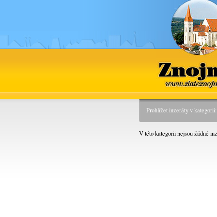
Znojmo
www.zlateznoj
Prohlížet inzeráty v kategori
V této kategorii nejsou žádné inz