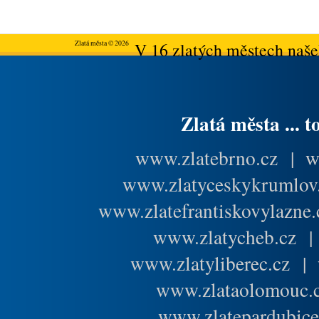
Zlatá města © 2026
V 16 zlatých městech našeh
Zlatá města ... t
www.zlatebrno.cz
|
w
www.zlatyceskykrumlov
www.zlatefrantiskovylazne.
www.zlatycheb.cz
www.zlatyliberec.cz
|
www.zlataolomouc.
www.zlatepardubice