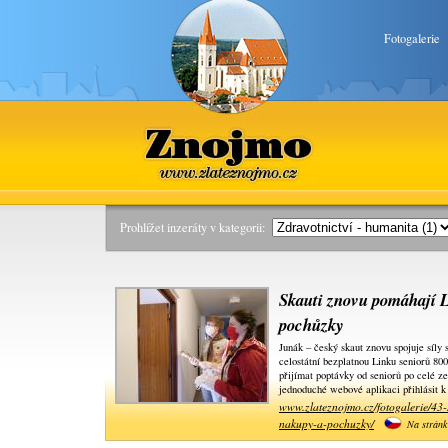
Fotogalerie
Znojmo
www.zlateznojmo.cz
Prohlížet inzeráty v kategorii:
Skauti znovu pomáhají L
pochůzky
Junák – český skaut znovu spojuje síly 
celostátní bezplatnou Linku seniorů 80
přijímat poptávky od seniorů po celé ze
jednoduché webové aplikaci přihlásit 
www.zlateznojmo.cz/fotogalerie/43-
nakupy-a-pochuzky/
Na stránk