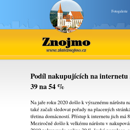
Fotogalerie
Znojmo
www.zlateznojmo.cz
Podíl nakupujících na internetu 
39 na 54 %
Na jaře roku 2020 došlo k výraznému nárůstu na
také začali sledovat pořady na placených stránk
třetina domácností. Přístup k internetu jich má 8
Meziročně došlo k velkému nárůstu v nakupování