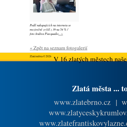
Podíl nakupujících na internetu se
meziročně zvýšil z 39 na 54 % /
foto Andrea Piacquadio
...>
« Zpět na seznam fotogalerií
Zlatá města © 2026
V 16 zlatých městech našeh
Zlatá města ... t
www.zlatebrno.cz
|
w
www.zlatyceskykrumlov
www.zlatefrantiskovylazne.