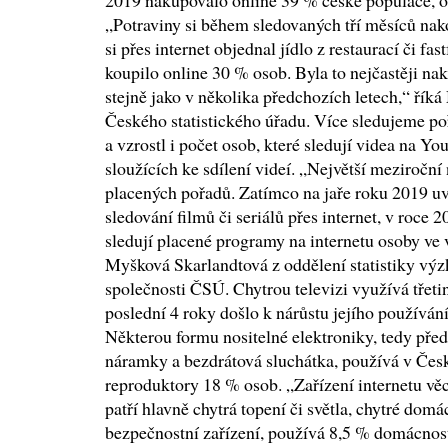
2019 nakupovalo online 39 % české populace, o r
„Potraviny si během sledovaných tří měsíců nak
si přes internet objednal jídlo z restaurací či f
koupilo online 30 % osob. Byla to nejčastěji na
stejně jako v několika předchozích letech,“ řík
Českého statistického úřadu. Více sledujeme po
a vzrostl i počet osob, které sledují videa na Y
sloužících ke sdílení videí. „Největší meziročn
placených pořadů. Zatímco na jaře roku 2019 uve
sledování filmů či seriálů přes internet, v roce 2
sledují placené programy na internetu osoby ve 
Myšková Skarlandtová z oddělení statistiky vý
společnosti ČSÚ. Chytrou televizi využívá třet
poslední 4 roky došlo k nárůstu jejího používání
Některou formu nositelné elektroniky, tedy před
náramky a bezdrátová sluchátka, používá v Čes
reproduktory 18 % osob. „Zařízení internetu vě
patří hlavně chytrá topení či světla, chytré domá
bezpečnostní zařízení, používá 8,5 % domácností