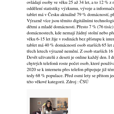
ovládají osoby ve věku 25 až 34 let, a to 12 % z
oddělení statistiky výzkumu, vývoje a informačn
tablet má v Česku aktuálně 79 % domácností, př
Výrazně více jsou těmito digitálními technolo
dětmi a mladé domácnosti. Přesto 7 % (76 tisíc)
domácnostech, kde nemají žádný stolní nebo př
věku 6-15 let žije v rodinách bez přístupu k inte
tablet má 40 % domácností osob starších 65 let a
třech letech výrazně nemění. Z osob starších 16 l
Devět uživatelů z deseti je online každý den. I
chytrých telefonů roste počet osob, které používa
2020 se k internetu přes telefon připojuje již té
tedy 68 % populace. Před osmi lety se přitom je
této věkové kategorii. Zdroj : ČSÚ