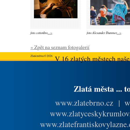
foto cottonbro
...>
foto Alexander Dummer
...>
« Zpět na seznam fotogalerií
Zlatá města © 2026
V 16 zlatých městech našeh
Zlatá města ... t
www.zlatebrno.cz
|
w
www.zlatyceskykrumlov
www.zlatefrantiskovylazne.