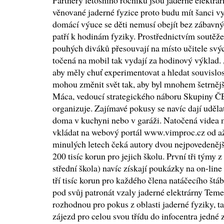
Partnery letošního ročníku jsou jaderné elektr
věnované jaderné fyzice proto budu mít šanci vy
domácí výuce se děti nemusí obejít bez zábavný
patří k hodinám fyziky. Prostřednictvím soutěže
pouhých diváků přesouvají na místo učitele svý
točená na mobil tak vydají za hodinový výklad. 
aby měly chuť experimentovat a hledat souvislo
mohou změnit svět tak, aby byl mnohem šetrnější
Máca, vedoucí strategického náboru Skupiny ČE
organizuje. Zajímavé pokusy se navíc dají udělat
doma v kuchyni nebo v garáži. Natočená videa 
vkládat na webový portál www.vimproc.cz od až 
minulých letech čeká autory dvou nejpovedeněj
200 tisíc korun pro jejich školu. První tři týmy 
střední škola) navíc získají poukázky na on-line
tří tisíc korun pro každého člena natáčecího štá
pod svůj patronát vzaly jaderné elektrárny Teme
rozhodnou pro pokus z oblasti jaderné fyziky, t
zájezd pro celou svou třídu do infocentra jedné 