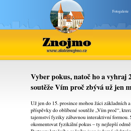
Fotogalerie
Znojmo
www.zlateznojmo.cz
Vyber pokus, natoč ho a vyhraj 2
soutěže Vím proč zbývá už jen m
Už jen do 15. prosince mohou žáci základních a 
příspěvky do oblíbené soutěže „Vím proč“, která
tajemství fyziky zábavnou interaktivní formou. S
okomentovat fyzikální pokus – ty nejlepší odměn