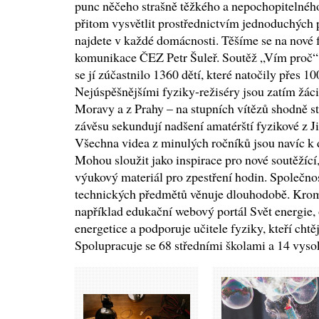
punc něčeho strašně těžkého a nepochopitelného.
přitom vysvětlit prostřednictvím jednoduchých
najdete v každé domácnosti. Těšíme se na nové 
komunikace ČEZ Petr Šuleř. Soutěž „Vím proč“ s
se jí zúčastnilo 1360 dětí, které natočily přes 1
Nejúspěšnějšími fyziky-režiséry jsou zatím žáci 
Moravy a z Prahy – na stupních vítězů shodně st
závěsu sekundují nadšení amatérští fyzikové z J
Všechna videa z minulých ročníků jsou navíc k 
Mohou sloužit jako inspirace pro nové soutěžící, 
výukový materiál pro zpestření hodin. Společno
technických předmětů věnuje dlouhodobě. Kro
například edukační webový portál Svět energie, 
energetice a podporuje učitele fyziky, kteří chtě
Spolupracuje se 68 středními školami a 14 vyso